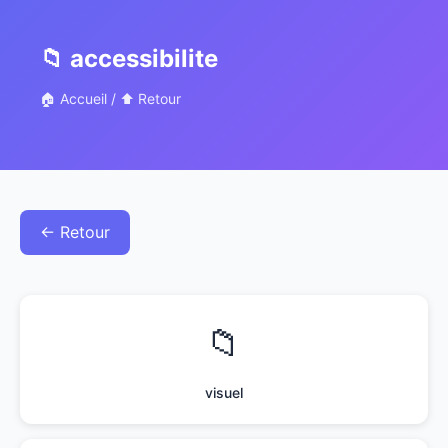
📁 accessibilite
🏠 Accueil
/
⬆️ Retour
← Retour
📁
visuel