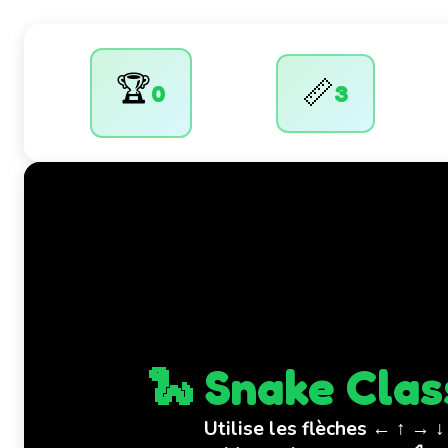
🏆
📏
0
3
🐍 Snake Clas
Utilise les flèches ← ↑ → ↓