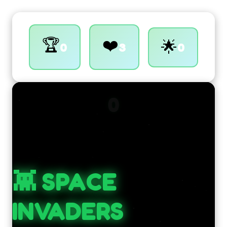
🏆
❤️
🌟
0
3
0
0
👾 SPACE
INVADERS