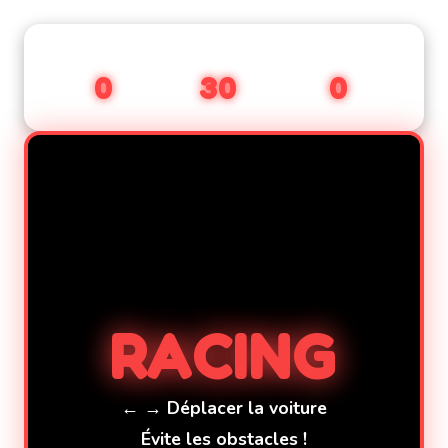
SCORE
VITESSE
RECORD
0
30
0
RACING
← → Déplacer la voiture
Évite les obstacles !